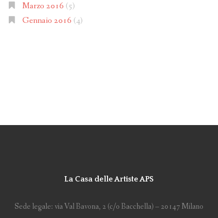
Marzo 2016
(5)
Gennaio 2016
(4)
La Casa delle Artiste APS
Sede legale: via Val Bavona, 2 (c/o Bacchella) – 20147 Milano