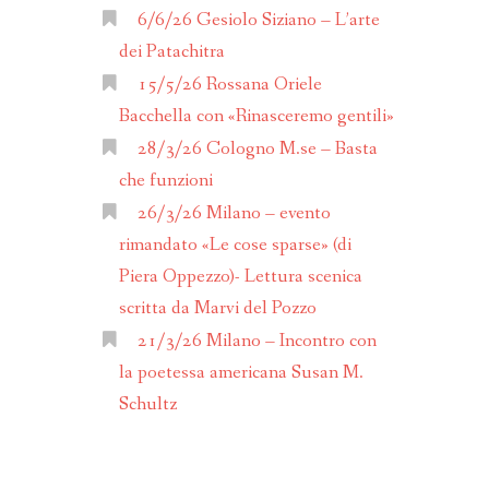
ANNO 2017
6/6/26 Gesiolo Siziano – L’arte
dei Patachitra
ANNO 2016
15/5/26 Rossana Oriele
Bacchella con «Rinasceremo gentili»
ALENDARIO
28/3/26 Cologno M.se – Basta
che funzioni
26/3/26 Milano – evento
rimandato «Le cose sparse» (di
Piera Oppezzo)- Lettura scenica
scritta da Marvi del Pozzo
21/3/26 Milano – Incontro con
la poetessa americana Susan M.
Schultz