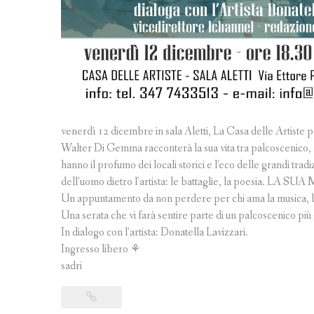
venerdì 12 dicembre in sala Aletti, La Casa delle Artiste p
Walter Di Gemma racconterà la sua vita tra palcoscenico, ar
hanno il profumo dei locali storici e l’eco delle grandi tradi
dell’uomo dietro l’artista: le battaglie, la poesia. LA S
Un appuntamento da non perdere per chi ama la musica, la ci
Una serata che vi farà sentire parte di un palcoscenico più 
In dialogo con l’artista: Donatella Lavizzari.
Ingresso libero ⚘️
sadri