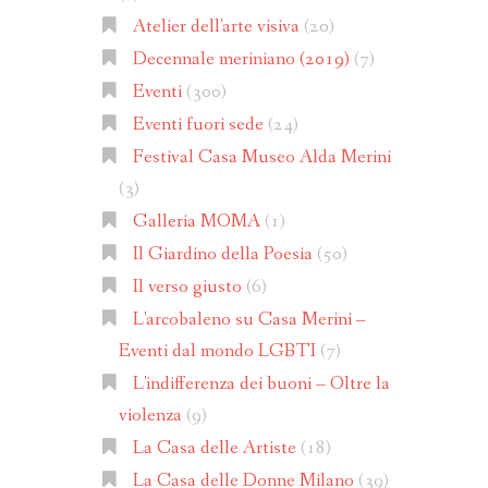
Atelier dell'arte visiva
(20)
Decennale meriniano (2019)
(7)
Eventi
(300)
Eventi fuori sede
(24)
Festival Casa Museo Alda Merini
(3)
Galleria MOMA
(1)
Il Giardino della Poesia
(50)
Il verso giusto
(6)
L'arcobaleno su Casa Merini –
Eventi dal mondo LGBTI
(7)
L'indifferenza dei buoni – Oltre la
violenza
(9)
La Casa delle Artiste
(18)
La Casa delle Donne Milano
(39)