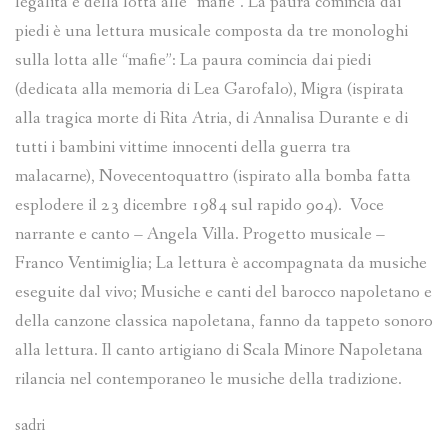
legalità e della lotta alle “mafie”. La paura comincia dai
piedi è una lettura musicale composta da tre monologhi
sulla lotta alle “mafie”: La paura comincia dai piedi
(dedicata alla memoria di Lea Garofalo), Migra (ispirata
alla tragica morte di Rita Atria, di Annalisa Durante e di
tutti i bambini vittime innocenti della guerra tra
malacarne), Novecentoquattro (ispirato alla bomba fatta
esplodere il 23 dicembre 1984 sul rapido 904). Voce
narrante e canto – Angela Villa. Progetto musicale –
Franco Ventimiglia; La lettura è accompagnata da musiche
eseguite dal vivo; Musiche e canti del barocco napoletano e
della canzone classica napoletana, fanno da tappeto sonoro
alla lettura. Il canto artigiano di Scala Minore Napoletana
rilancia nel contemporaneo le musiche della tradizione.
sadri