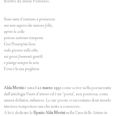
Scritto da Ilaria Federico.
Sono nata il ventuno a primavera
ma non sapevo che nascere folle,
aprire le zolle
potesse scatenar tempesta.
Così Proserpina lieve
vede piovere sulle erbe,
sui grossi frumenti gentili
e piange sempre la sera.
Forse è la sua preghiera.
Alda Merini
è nata il
21 marzo 1931
come scrive nella poesia tratta
dall’antologia
Vuoto d’amore
ed è un “poeta”, non poetessa, come
amava definirsi, milanese. Le sue poesie ci raccontano di un mondo
interiore tempestoso ma che invito a conoscere.
A lei è dedicato lo
Spazio Alda Merini
nella Casa delle Artiste in