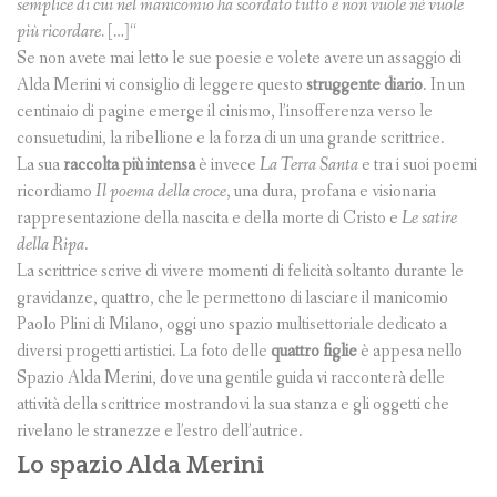
semplice di cui nel manicomio ha scordato tutto e non vuole né vuole
più ricordare. […]
“
Se non avete mai letto le sue poesie e volete avere un assaggio di
Alda Merini vi consiglio di leggere questo
struggente diario
. In un
centinaio di pagine emerge il cinismo, l’insofferenza verso le
consuetudini, la ribellione e la forza di un una grande scrittrice.
La sua
raccolta più intensa
è invece
La Terra Santa
e tra i suoi poemi
ricordiamo
Il poema della croce
, una dura, profana e visionaria
rappresentazione della nascita e della morte di Cristo e
Le satire
della Ripa
.
La scrittrice scrive di vivere momenti di felicità soltanto durante le
gravidanze, quattro, che le permettono di lasciare il manicomio
Paolo Plini di Milano, oggi uno spazio multisettoriale dedicato a
diversi progetti artistici. La foto delle
quattro figlie
è appesa nello
Spazio Alda Merini, dove una gentile guida vi racconterà delle
attività della scrittrice mostrandovi la sua stanza e gli oggetti che
rivelano le stranezze e l’estro dell’autrice.
Lo spazio Alda Merini