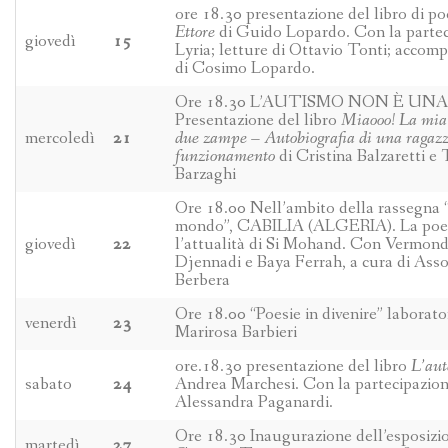
ore 18.30 presentazione del libro di p
Ettore
di Guido Lopardo. Con la parte
giovedì
15
Lyria; letture di Ottavio Tonti; acco
di Cosimo Lopardo.
Ore 18.30 L’AUTISMO NON È UN
Presentazione del libro
Miaooo! La mia 
mercoledì
21
due zampe – Autobiografia di una ragazza
funzionamento
di Cristina Balzaretti 
Barzaghi
Ore 18.00 Nell’ambito della rassegna 
mondo”, CABILIA (ALGERIA). La poesia
giovedì
22
l’attualità di Si Mohand. Con Vermond
Djennadi e Baya Ferrah, a cura di Ass
Berbera
Ore 18.00 “Poesie in divenire” laborato
venerdì
23
Marirosa Barbieri
ore.18.30 presentazione del libro
L’aut
sabato
24
Andrea Marchesi. Con la partecipazion
Alessandra Paganardi.
Ore 18.30 Inaugurazione dell’esposizi
martedì
27