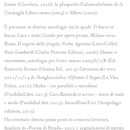
forme (Caosfera, 2016); le plaquette Pulcinoelefante di A.
Casiraghi
Libero suono
(2004) e
Albero
(2005).
È presente in diverse antologie tra le quali:
Ti bacio in
bocca, Luce e notte, Corale per opera prima, Milano verso
Roma, Il segreto delle fragole, Verba Agrestia
(LietoColle);
Poeti Lombard
i (Giulio Perrone Editore, 2006);
Donne si
raccontano
, antologia per l’otto marzo 2005/6/7/8 (Ed.
Santoro);
Kronos
(Onirica Ed., 2013);
Carovana dei versi
2011/12/13 di Abrigliasciolta;
(S)frutta il Segno
(La Vita
Felice, 2012);
Haiku – tra paralleli e meridiani
(FusibiliaLibri, 2013);
Caro Bastardo ti scrivo – storie di male
e miele
(FusibiliaLibri, 2013);
IncastRimeTrici
(Arcipelago
edizioni, 2013).
Ha ottenuto diversi primi posti in concorsi letterari,
finalista in «Poesia di Strada» 2012 e segnalazioni di merito