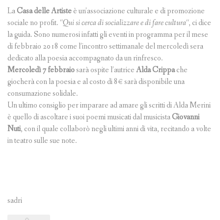
La
Casa delle Artiste
è un’associazione culturale e di promozione
sociale no profit. “
Qui si cerca di socializzare e di fare cultura
“, ci dice
la guida. Sono numerosi infatti gli eventi in programma per il mese
di febbraio 2018 come l’incontro settimanale del mercoledì sera
dedicato alla poesia accompagnato da un rinfresco.
Mercoledì 7 febbraio
sarà ospite l’autrice
Alda Crippa
che
giocherà con la poesia e al costo di 8€ sarà disponibile una
consumazione solidale.
Un ultimo consiglio per imparare ad amare gli scritti di Alda Merini
è quello di ascoltare i suoi poemi musicati dal musicista
Giovanni
Nuti
, con il quale collaborò negli ultimi anni di vita, recitando a volte
in teatro sulle sue note.
sadri