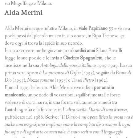
via Magolfa 32 a Milano.
Alda Merini
Alda Merini nacque infatti a Milano, in
viale Papiniano 57
e visse a
pochi passi dal piccolo museo in suo onore, in Ripa Ticinese 47,
dove oggi si trova la lapide in suo ricordo.
Inizia a scrivere molto giovane, a soli
sedici anni
Silana Rovelli
legge le sue poesie e le invia a
Giacinto Spagnoletti
, che le
inserisce nella sua
Antologia della poesia italiana 1909-1949
.
La sua
prima vera opera è
La presenza di Orfeo (1953)
, seguita da
Paura di
Dio (1955)
,
Nozze romane (1955)
e
Tu sei Pietro (1962)
.
Fino al 1979 il silenzio. Alda Merini vive infatti
per anni in
manicomio
, un periodo di vessazioni, squilibri mentali e forse
violenze di cui ci narra, in una forma volutamente a metà tra
l’autobiografia e la finzione, in
L’altra verità. Diario di una diversa
,
pubblicato nel 1986. Scrive: “
Il Diario è un’opera lirica in prosa ma è
anche una esegesi, una implorazione e la completa distruzione di ogni
filosofia e di ogni atto concettuale. È stato scritto con il linguaggio