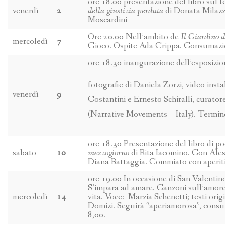
ore 18.00 presentazione del libro sul
venerdì
2
della giustizia perduta
di Donata Milazz
Moscardini
Ore 20.00 Nell’ambito de
Il Giardino d
mercoledì
7
Gioco. Ospite Ada Crippa. Consumazio
ore 18.30 inaugurazione dell’esposizi
fotografie di Daniela Zorzi, video insta
venerdì
9
Costantini e Ernesto Schiralli, curato
(Narrative Movements – Italy). Termine
ore 18.30 Presentazione del libro di p
sabato
10
mezzogiorno
di Rita Iacomino. Con Al
Diana Battaggia. Commiato con aperiti
ore 19.00 In occasione di San Valentin
S’impara ad amare. Canzoni sull’amore e
mercoledì
14
vita. Voce: Marzia Schenetti; testi orig
Domizi. Seguirà “aperiamorosa”, consu
8,00.