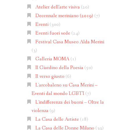
Atelier dell'arte visiva
(20)
Decennale meriniano (2019)
(7)
Eventi
(300)
Eventi fuori sede
(24)
Festival Casa Museo Alda Merini
(3)
Galleria MOMA
(1)
Il Giardino della Poesia
(50)
Il verso giusto
(6)
L'arcobaleno su Casa Merini –
Eventi dal mondo LGBTI
(7)
L'indifferenza dei buoni – Oltre la
violenza
(9)
La Casa delle Artiste
(18)
La Casa delle Donne Milano
(39)