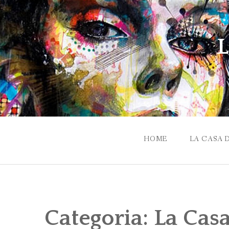
Skip
to
content
L
HOME
LA CASA 
Categoria:
La Cas