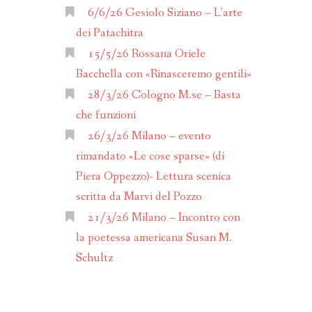
ANNO 2017
6/6/26 Gesiolo Siziano – L’arte
dei Patachitra
ANNO 2016
15/5/26 Rossana Oriele
Bacchella con «Rinasceremo gentili»
ALENDARIO
28/3/26 Cologno M.se – Basta
che funzioni
26/3/26 Milano – evento
rimandato «Le cose sparse» (di
Piera Oppezzo)- Lettura scenica
scritta da Marvi del Pozzo
21/3/26 Milano – Incontro con
la poetessa americana Susan M.
Schultz