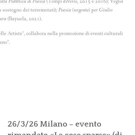
olta Pubblica di Poesia
(Tempi diVersi, 2015 e 2016); V
eglia
a sostegno dei terremotati);
Poesia (urgente) per Giulio
aura
(Rayuela, 2021).
le Artiste”, collabora nella promozione di eventi culturali
ano”.
26/3/26 Milano – evento