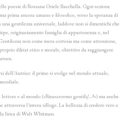
elle poesie di Rossana Oriele Bacchella. Ogni sezione
 ma prima ancora umano e filosofico, verso la speranza di
a una gentilezza universale, laddove non si dimentichi che
tirpe, originariamente famiglia di appartenenza e, nel
. Gentilezza non come mera cortesia ma come attenzione,
 proprio diktat etico e morale, obiettivo da raggiungere
Natura.
si dell’Autrice: il primo si svolge nel mondo attuale,
imordiale.
al lettore e al mondo («Rinasceremo gentili/…?») ma anche
 attraversa l’intera silloge. La bellezza di credere vero e
la lirica di Walt Whitman.