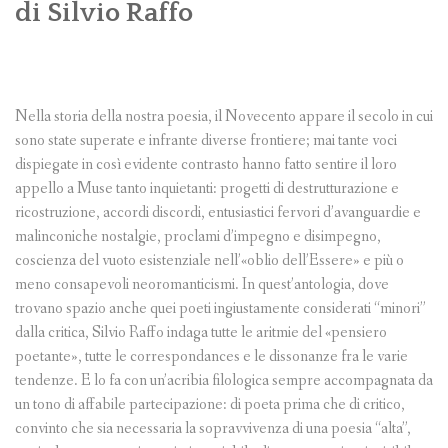
di Silvio Raffo
Nella storia della nostra poesia, il Novecento appare il secolo in cui
sono state superate e infrante diverse frontiere; mai tante voci
dispiegate in così evidente contrasto hanno fatto sentire il loro
appello a Muse tanto inquietanti: progetti di destrutturazione e
ricostruzione, accordi discordi, entusiastici fervori d’avanguardie e
malinconiche nostalgie, proclami d’impegno e disimpegno,
coscienza del vuoto esistenziale nell’«oblio dell’Essere» e più o
meno consapevoli neoromanticismi. In quest’antologia, dove
trovano spazio anche quei poeti ingiustamente considerati “minori”
dalla critica, Silvio Raffo indaga tutte le aritmie del «pensiero
poetante», tutte le correspondances e le dissonanze fra le varie
tendenze. E lo fa con un’acribia filologica sempre accompagnata da
un tono di affabile partecipazione: di poeta prima che di critico,
convinto che sia necessaria la sopravvivenza di una poesia “alta”,