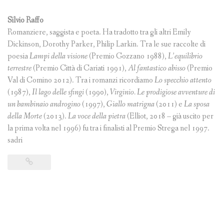
Silvio Raffo
Romanziere, saggista e poeta. Ha tradotto tra gli altri Emily
Dickinson, Dorothy Parker, Philip Larkin. Tra le sue raccolte di
poesia
Lampi della visione
(Premio Gozzano 1988),
L’equilibrio
terrestre
(Premio Città di Cariati 1991),
Al fantastico abisso
(Premio
Val di Comino 2012). Tra i romanzi ricordiamo
Lo specchio attento
(1987),
Il lago delle sfingi
(1990),
Virginio. Le prodigiose avventure di
un bambinaio androgino
(1997),
Giallo matrigna
(2011) e
La sposa
della Morte
(2013).
La voce della pietra
(Elliot, 2018 – già uscito per
la prima volta nel 1996) fu tra i finalisti al Premio Strega nel 1997.
sadri