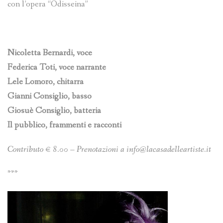
con l’opera “Odisseina”
Nicoletta Bernardi, voce
Federica Toti, voce narrante
Lele Lomoro, chitarra
Gianni Consiglio, basso
Giosuè Consiglio, batteria
Il pubblico, frammenti e racconti
Contributo € 8.00 – Prenotazioni a info@lacasadelleartiste.it
***