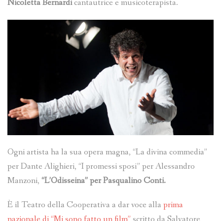
Nicoletta Bernardi
cantautrice e musicoterapista.
Ogni artista ha la sua opera magna, “La divina commedia”
per Dante Alighieri, “I promessi sposi” per Alessandro
Manzoni,
“L’Odisseina” per Pasqualino Conti.
È il Teatro della Cooperativa a dar voce alla
prima
nazionale di “Mi sono fatto un film”
scritto da Salvatore