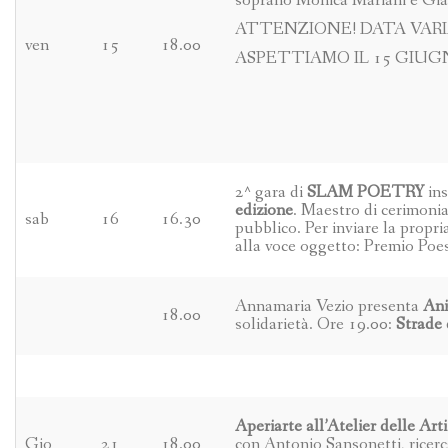
soprano Monica Mariani e Gia
ATTENZIONE! DATA VARI
ven
15
18.00
ASPETTIAMO IL 15 GIUGN
2^ gara di
SLAM POETRY
ins
edizione
. Maestro di cerimonia 
sab
16
16.30
pubblico. Per inviare la propr
alla voce oggetto: Premio Po
Annamaria Vezio presenta
Ani
18.00
solidarietà. Ore 19.00:
Strade 
Aperiarte all’Atelier delle Arti
Gio
21
18.00
con Antonio Sansonetti, ricerca