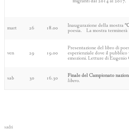
migranti dal 2014 al 2017.
Inaugurazione della mostra
“
mart
26
18.00
poesia. La mostra terminerà l
Presentazione del libro di poe
ven
29
19.00
esperienziale dove il pubblico 
emozioni. Letture di Eugenio G
Finale del Campionato nazi
sab
30
16.30
libero
.
sadri