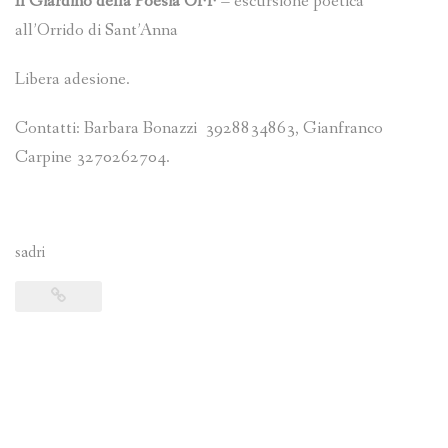
Il Giardino della Poesia OFF
– escursione poetica
all’Orrido di Sant’Anna
Libera adesione.
Contatti: Barbara Bonazzi 3928834863, Gianfranco
Carpine 3270262704.
sadri