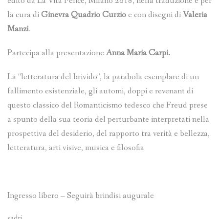
edito da La Vita Felice, Milano 2018, nella traduzione e per
la cura di
Ginevra Quadrio Curzio
e con disegni di
Valeria
Manzi
.
Partecipa alla presentazione
Anna Maria Carpi.
La “letteratura del brivido”, la parabola esemplare di un
fallimento esistenziale, gli automi, doppi e revenant di
questo classico del Romanticismo tedesco che Freud prese
a spunto della sua teoria del perturbante interpretati nella
prospettiva del desiderio, del rapporto tra verità e bellezza,
letteratura, arti visive, musica e filosofia
Ingresso libero – Seguirà brindisi augurale
sadri