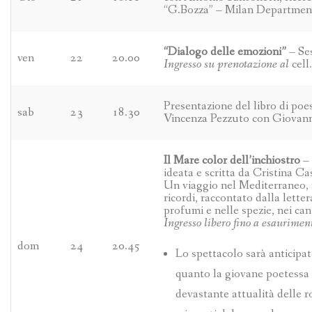
“G.Bozza” – Milan Departmen
“Dialogo delle emozioni”
– Ses
ven
22
20.00
Ingresso su prenotazione al
cell
Presentazione del libro di poe
sab
23
18.30
Vincenza Pezzuto con Giovanna
Il Mare color dell’inchiostro
– 
ideata e scritta da Cristina Ca
Un viaggio nel Mediterraneo, m
ricordi, raccontato dalla letter
profumi e nelle spezie, nei cant
Ingresso libero fino a esaurimen
dom
24
20.45
Lo spettacolo sarà anticipa
quanto la giovane poetessa S
devastante attualità delle 