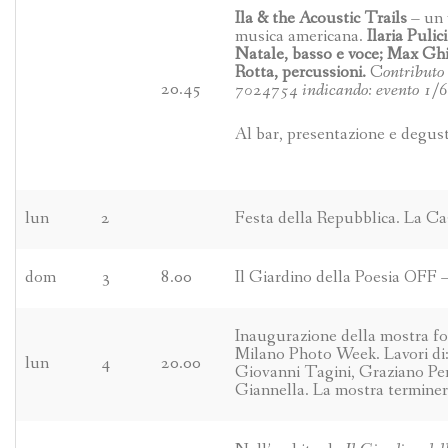
Ila & the Acoustic Trails
– un v
musica americana.
Ilaria Pulic
Natale, basso e voce; Max Ghir
Rotta, percussioni.
C
ontributo
20.45
7024754 indicando: evento 1/6,
Al bar, presentazione e degusta
lun
2
Festa della Repubblica. La Cas
dom
3
8.00
Il Giardino della Poesia OFF –
Inaugurazione della mostra fo
Milano Photo Week. Lavori di:
lun
4
20.00
Giovanni Tagini, Graziano Per
Giannella. La mostra terminer