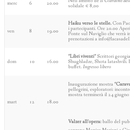
Nell’ambito de
Il Giardino del
merc
6
20.00
solidale € 8,00
Haiku verso le stelle.
Con Paolo
i partecipanti. Ore 20.00 Aperi
ven
8
19.00
Ponte sul Naviglio che verrà i
prenotazioni a info@lacasadell
“Libri viventi”
Scrittori georgi
dom
10
16.00
Shughladze, Shota Iatashvili.
buffet.
Ingresso libero
Inaugurazione mostra
“Carava
pellegrini, esploratori: incont
mostra terminerà il 24 giugno
mart
12
18.00
Valzer all’opera:
ballo del pubb