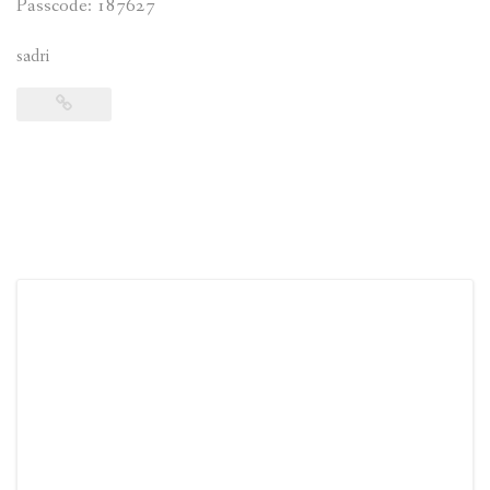
Passcode: 187627
sadri