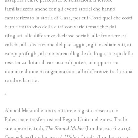
assapora i cibi e percepisce le sensazioni. Il lettore
familiarizzerà anche con gli eventi storici che hanno
caratterizzato la storia di Gaza, per cui Costi quel che costi
è un ritratto vivo della città con varie tematiche: dai
rifugiati, alle differenze di classe sociali, alle frontiere e i
valichi, alla distruzione del paesaggio, agli insediamenti, ai
campi profughi, al commercio illegale di droga, ai capi della
resistenza dotati di carisma e di poteri, ai rapporti tra
uomini e donne e tra generazioni, alle differenze tra la zona
rurale e la città.
*
Ahmed Masoud è uno scrittore e regista cresciuto in
Palestina e trasferitosi nel Regno Unito nel 2002. Tra le
sue opere teatrali,
The Shroud Maker
(Londra, 2016-2019),
Camouflage
(Londra, 2017),
Walaa, Loyalty
(Londra, 2014 –