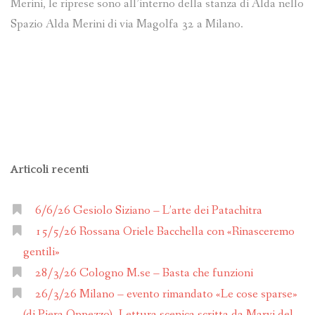
Merini, le riprese sono all’interno della stanza di Alda nello
Spazio Alda Merini di via Magolfa 32 a Milano.
Articoli recenti
6/6/26 Gesiolo Siziano – L’arte dei Patachitra
15/5/26 Rossana Oriele Bacchella con «Rinasceremo
gentili»
28/3/26 Cologno M.se – Basta che funzioni
26/3/26 Milano – evento rimandato «Le cose sparse»
(di Piera Oppezzo)- Lettura scenica scritta da Marvi del