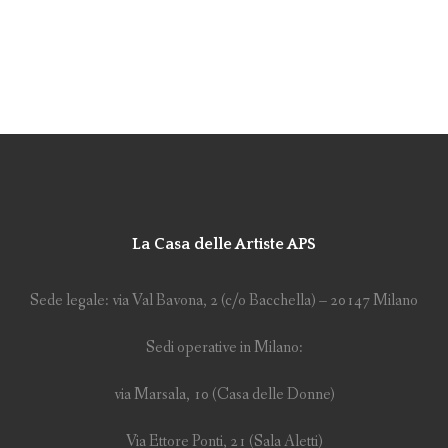
La Casa delle Artiste APS
Sede legale: via Val Bavona, 2 (c/o Bacchella) – 20147 Milano
Sedi operative in Milano:
via Marsala, 10 (Casa delle Donne)
Via Ettore Ponti, 21 (Sala Aletti)