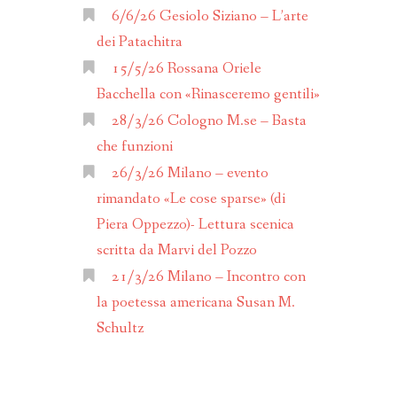
ANNO 2017
6/6/26 Gesiolo Siziano – L’arte
dei Patachitra
ANNO 2016
15/5/26 Rossana Oriele
Bacchella con «Rinasceremo gentili»
ALENDARIO
28/3/26 Cologno M.se – Basta
che funzioni
26/3/26 Milano – evento
rimandato «Le cose sparse» (di
Piera Oppezzo)- Lettura scenica
scritta da Marvi del Pozzo
21/3/26 Milano – Incontro con
la poetessa americana Susan M.
Schultz