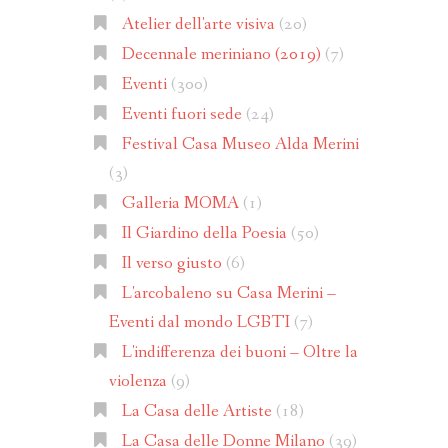
Atelier dell'arte visiva
(20)
Decennale meriniano (2019)
(7)
Eventi
(300)
Eventi fuori sede
(24)
Festival Casa Museo Alda Merini
(3)
Galleria MOMA
(1)
Il Giardino della Poesia
(50)
Il verso giusto
(6)
L'arcobaleno su Casa Merini –
Eventi dal mondo LGBTI
(7)
L'indifferenza dei buoni – Oltre la
violenza
(9)
La Casa delle Artiste
(18)
La Casa delle Donne Milano
(39)