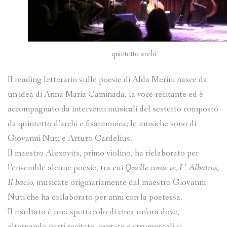
quintetto archi
Il reading letterario sulle poesie di Alda Merini nasce da
un’idea di Anna Maria Caminada, la voce recitante ed è
accompagnato da interventi musicali del sestetto composto
da quintetto d’archi e fisarmonica; le musiche sono di
Giovanni Nuti e Arturo Cardelius.
Il maestro Alexovits, primo violino, ha rielaborato per
l’ensemble alcune poesie, tra cui
Quelle come te, L’ Albatros,
Il bacio,
musicate originariamente dal maestro Giovanni
Nuti che ha collaborato per anni con la poetessa.
Il risultato è uno spettacolo di circa un’ora dove,
alternando parti recitate, cantate e strumentali si