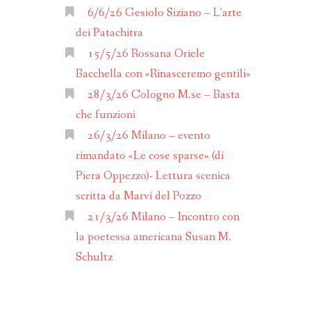
ANNO 2017
6/6/26 Gesiolo Siziano – L’arte
dei Patachitra
ANNO 2016
15/5/26 Rossana Oriele
Bacchella con «Rinasceremo gentili»
ALENDARIO
28/3/26 Cologno M.se – Basta
che funzioni
26/3/26 Milano – evento
rimandato «Le cose sparse» (di
Piera Oppezzo)- Lettura scenica
scritta da Marvi del Pozzo
21/3/26 Milano – Incontro con
la poetessa americana Susan M.
Schultz