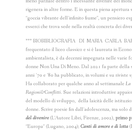
meno parziale dentro l’incessante divenire del mondo
rigenera in altre forme. E in questa piena apertura s
“goccia vibrante dell’infinito fiume”, un pensiero es
esserci che trova sede nella realtà concreta dei dive
*** BIOBIBLIOGRAFIA DI MARIA CARLA BARONI E
frequentato il liceo classico e si è laureata in Eco
ambientalista, è da decenni impegnata nelle varie fo
donne Non Una Di Meno. Dal 2021 fa parte della se
anni ’70 e ’80 ha pubblicato, in volumi e su riviste spe
Ha collaborato per qualche anno al settimanale
La 
Ragioni&Conflitti
.
Sue relazioni introduttive appaio
del modello di sviluppo, della laicità delle istituzi
donne. Scrive poesie fin dall’adolescenza, ma solo 
del
divenire
(L’Autore Libri, Firenze, 2002),
primo p
“Europa” (Lugano, 2004);
Canti di amore e di lotta
(