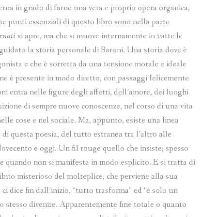
terna in grado di farne una vera e proprio opera organica,
ue punti essenziali di questo libro sono nella parte
arnati
si apre, ma che si muove internamente in tutte le
guidato la storia personale di Baroni. Una storia dove è
agonista e che è sorretta da una tensione morale e ideale
one è presente in modo diretto, con passaggi felicemente
ni entra nelle figure degli affetti, dell’amore, dei luoghi
isizione di sempre nuove conoscenze, nel corso di una vita
lle cose e nel sociale. Ma, appunto, esiste una linea
di questa poesia, del tutto estranea tra l’altro alle
ovecento e oggi. Un fil rouge quello che insiste, spesso
e quando non si manifesta in modo esplicito. E si tratta di
librio misterioso del molteplice, che perviene alla sua
ci dice fin dall’inizio, “tutto trasforma” ed “è solo un
tro stesso divenire. Apparentemente fine totale o quanto