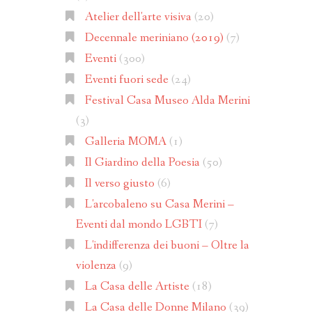
Atelier dell'arte visiva
(20)
Decennale meriniano (2019)
(7)
Eventi
(300)
Eventi fuori sede
(24)
Festival Casa Museo Alda Merini
(3)
Galleria MOMA
(1)
Il Giardino della Poesia
(50)
Il verso giusto
(6)
L'arcobaleno su Casa Merini –
Eventi dal mondo LGBTI
(7)
L'indifferenza dei buoni – Oltre la
violenza
(9)
La Casa delle Artiste
(18)
La Casa delle Donne Milano
(39)