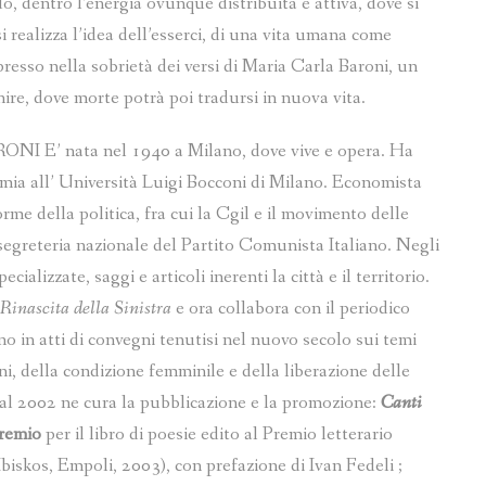
, dentro l’energia ovunque distribuita e attiva, dove si
i realizza l’idea dell’esserci, di una vita umana come
presso nella sobrietà dei versi di Maria Carla Baroni, un
nire, dove morte potrà poi tradursi in nuova vita.
’ nata nel 1940 a Milano, dove vive e opera. Ha
nomia all’ Università Luigi Bocconi di Milano. Economista
rme della politica, fra cui la Cgil e il movimento delle
greteria nazionale del Partito Comunista Italiano. Negli
cializzate, saggi e articoli inerenti la città e il territorio.
Rinascita della Sinistra
e ora collabora con il periodico
no in atti di convegni tenutisi nel nuovo secolo sui temi
oni, della condizione femminile e della liberazione delle
dal 2002 ne cura la pubblicazione e la promozione:
Canti
remio
per il libro di poesie edito al Premio letterario
Ibiskos, Empoli, 2003), con prefazione di Ivan Fedeli ;