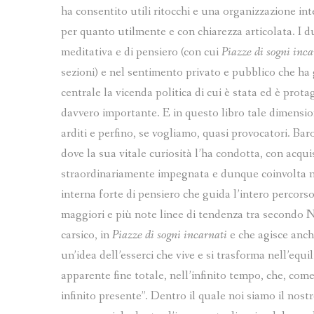
ha consentito utili ritocchi e una organizzazione in
per quanto utilmente e con chiarezza articolata. I d
meditativa e di pensiero (con cui
Piazze di sogni inc
sezioni) e nel sentimento privato e pubblico che ha 
centrale la vicenda politica di cui è stata ed è prot
davvero importante. E in questo libro tale dimensi
arditi e perfino, se vogliamo, quasi provocatori. Baro
dove la sua vitale curiosità l’ha condotta, con acqu
straordinariamente impegnata e dunque coinvolta ne
interna forte di pensiero che guida l’intero percorso 
maggiori e più note linee di tendenza tra secondo N
carsico, in
Piazze di sogni incarnati
e che agisce anch
un’idea dell’esserci che vive e si trasforma nell’equi
apparente fine totale, nell’infinito tempo, che, come 
infinito presente”. Dentro il quale noi siamo il nos