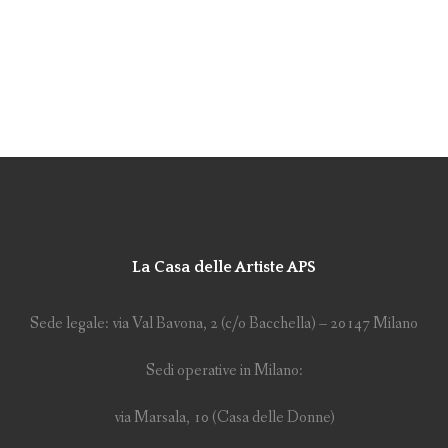
La Casa delle Artiste APS
Sede legale: via Val Bavona, 2 (c/o Bacchella) – 20147 Milano
Sedi operative in Milano:
via Marsala, 10 (Casa delle Donne)