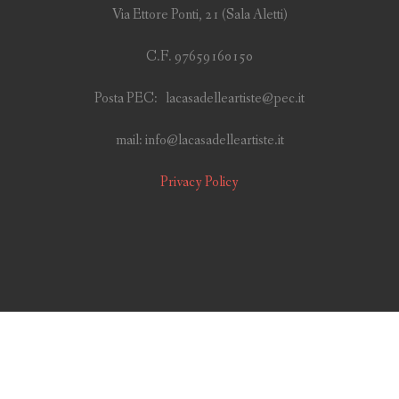
Via Ettore Ponti, 21 (Sala Aletti)
C.F. 97659160150
Posta PEC: lacasadelleartiste@pec.it
mail: info@lacasadelleartiste.it
Privacy Policy