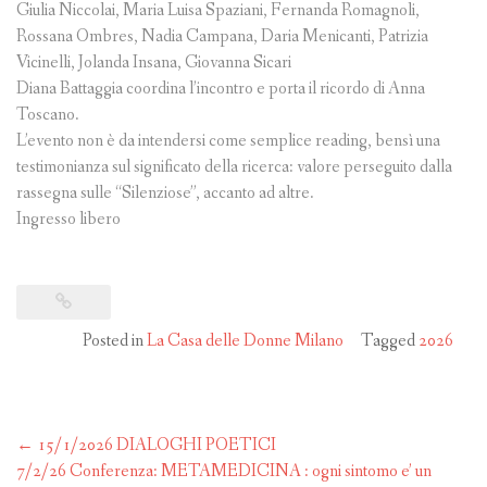
Giulia Niccolai, Maria Luisa Spaziani, Fernanda Romagnoli,
Rossana Ombres, Nadia Campana, Daria Menicanti, Patrizia
Vicinelli, Jolanda Insana, Giovanna Sicari
Diana Battaggia coordina l’incontro e porta il ricordo di Anna
Toscano.
L’evento non è da intendersi come semplice reading, bensì una
testimonianza sul significato della ricerca: valore perseguito dalla
rassegna sulle “Silenziose”, accanto ad altre.
Ingresso libero
Posted in
La Casa delle Donne Milano
Tagged
2026
Post
←
15/1/2026 DIALOGHI POETICI
navigation
7/2/26 Conferenza: METAMEDICINA : ogni sintomo e’ un