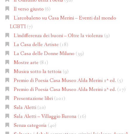
Il Giardino della Poesia
(50)
Il verso giusto
(6)
L'arcobaleno su Casa Merini – Eventi dal mondo
LGBTI
(7)
L'indifferenza dei buoni – Oltre la violenza
(9)
La Casa delle Artiste
(18)
La Casa delle Donne Milano
(39)
Mostre arte
(81)
Musica sotto la tettoia
(9)
Premio di Poesia Casa Museo Alda Merini 1^ ed.
(5)
Premio di Poesia Casa Museo Alda Merini 2^ ed.
(17)
Presentazione libri
(201)
Sala Aletti
(20)
Sala Aletti – Villaggio Barona
(16)
Senza categoria
(40)