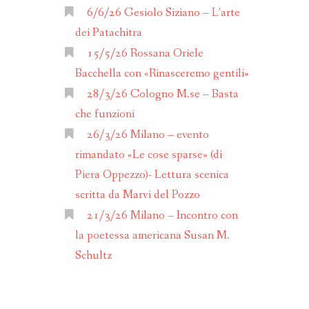
ANNO 2017
6/6/26 Gesiolo Siziano – L’arte
dei Patachitra
ANNO 2016
15/5/26 Rossana Oriele
Bacchella con «Rinasceremo gentili»
ALENDARIO
28/3/26 Cologno M.se – Basta
che funzioni
26/3/26 Milano – evento
rimandato «Le cose sparse» (di
Piera Oppezzo)- Lettura scenica
scritta da Marvi del Pozzo
21/3/26 Milano – Incontro con
la poetessa americana Susan M.
Schultz