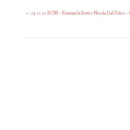
Post
←
19 11 21 BCM – Emanuela Botti e Nicola Dal Falco – Ca
navigation