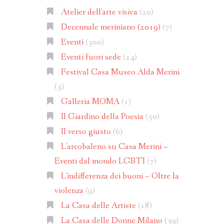
Atelier dell'arte visiva
(20)
Decennale meriniano (2019)
(7)
Eventi
(300)
Eventi fuori sede
(24)
Festival Casa Museo Alda Merini
(3)
Galleria MOMA
(1)
Il Giardino della Poesia
(50)
Il verso giusto
(6)
L'arcobaleno su Casa Merini –
Eventi dal mondo LGBTI
(7)
L'indifferenza dei buoni – Oltre la
violenza
(9)
La Casa delle Artiste
(18)
La Casa delle Donne Milano
(39)