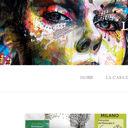
Skip
to
content
L
HOME
LA CASA 