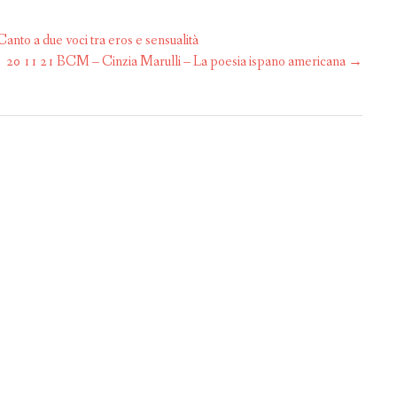
nto a due voci tra eros e sensualità
20 11 21 BCM – Cinzia Marulli – La poesia ispano americana
→