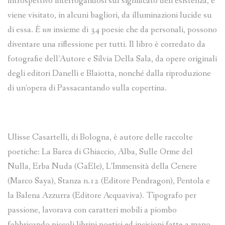
introspettivo interrogandosi sul significato dell’esistenza, e
viene visitato, in alcuni bagliori, da illuminazioni lucide su
di essa.
È un
insieme di 34 poesie che da personali, possono
diventare una riflessione per tutti. Il libro è corredato da
fotografie dell’Autore e Silvia Della Sala, da opere originali
degli editori Danelli e Blaiotta, nonché dalla riproduzione
di un’opera di Passacantando sulla copertina.
Ulisse Casartelli, di Bologna, è autore delle raccolte
poetiche: La Barca di Ghiaccio, Alba, Sulle Orme del
Nulla, Erba Nuda (GaEle), L’Immensità della Cenere
(Marco Saya), Stanza n.12 (Editore Pendragon), Pentola e
la Balena Azzurra (Editore Acquaviva). Tipografo per
passione, lavorava con caratteri mobili a piombo
fabbricando piccoli librini poetici ed incisioni fatte a mano