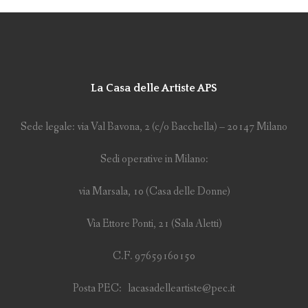
La Casa delle Artiste APS
Sede legale: via Val Bavona, 2 (c/o Bacchella) – 20147 Milano
Sedi operative in Milano:
via Marsala, 10 (Casa delle Donne)
Via Ettore Ponti, 21 (Sala Aletti)
C.F. 97659160150
Posta PEC: lacasadelleartiste@pec.it