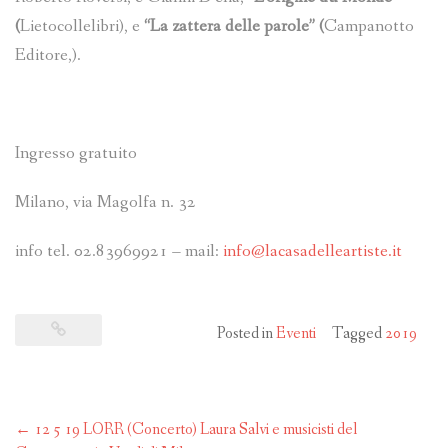
(
Lietocollelibri), e
“La zattera delle parole” (
Campanotto
Editore,).
Ingresso gratuito
Milano, via Magolfa n. 32
info tel. 02.83969921 – mail:
info@lacasadelleartiste.it
Posted in
Eventi
Tagged
2019
Post
←
12 5 19 LORR (Concerto) Laura Salvi e musicisti del