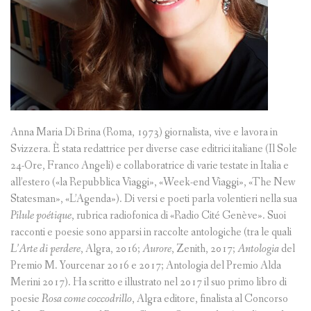
Anna Maria Di Brina (Roma, 1973) giornalista, vive e lavora in
Svizzera. È stata redattrice per diverse case editrici italiane (Il Sole
24-Ore, Franco Angeli) e collaboratrice di varie testate in Italia e
all’estero («la Repubblica Viaggi», «Week-end Viaggi», «The New
Statesman», «L’Agenda»). Di versi e poeti parla volentieri nella sua
Pilule poétique
, rubrica radiofonica di «Radio Cité Genève». Suoi
racconti e poesie sono apparsi in raccolte antologiche (tra le quali
L’Arte di perdere
, Algra, 2016;
Aurore
, Zenith, 2017;
Antologia
del
Premio M. Yourcenar 2016 e 2017; Antologia del Premio Alda
Merini 2017). Ha scritto e illustrato nel 2017 il suo primo libro di
poesie
Rosa come coccodrillo
, Algra editore, finalista al Concorso