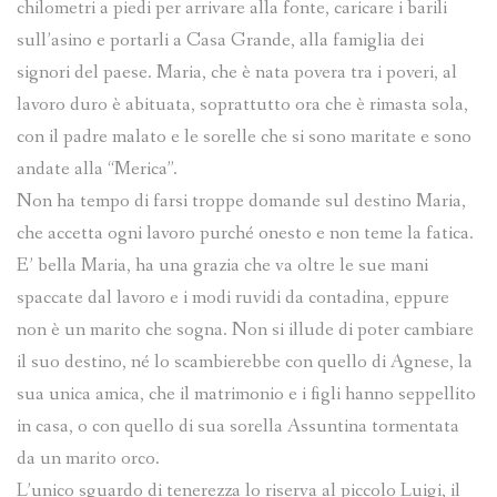
chilometri a piedi per arrivare alla fonte, caricare i barili
sull’asino e portarli a Casa Grande, alla famiglia dei
signori del paese. Maria, che è nata povera tra i poveri, al
lavoro duro è abituata, soprattutto ora che è rimasta sola,
con il padre malato e le sorelle che si sono maritate e sono
andate alla “Merica”.
Non ha tempo di farsi troppe domande sul destino Maria,
che accetta ogni lavoro purché onesto e non teme la fatica.
E’ bella Maria, ha una grazia che va oltre le sue mani
spaccate dal lavoro e i modi ruvidi da contadina, eppure
non è un marito che sogna. Non si illude di poter cambiare
il suo destino, né lo scambierebbe con quello di Agnese, la
sua unica amica, che il matrimonio e i figli hanno seppellito
in casa, o con quello di sua sorella Assuntina tormentata
da un marito orco.
L’unico sguardo di tenerezza lo riserva al piccolo Luigi, il