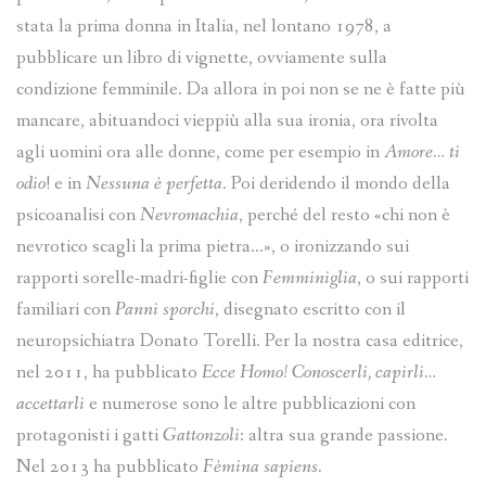
stata la prima donna in Italia, nel lontano 1978, a
pubblicare un libro di vignette, ovviamente sulla
condizione femminile. Da allora in poi non se ne è fatte più
mancare, abituandoci vieppiù alla sua ironia, ora rivolta
agli uomini ora alle donne, come per esempio in
Amore… ti
odio
! e in
Nessuna è perfetta
. Poi deridendo il mondo della
psicoanalisi con
Nevromachia
, perché del resto «chi non è
nevrotico scagli la prima pietra…», o ironizzando sui
rapporti sorelle-madri-figlie con
Femminiglia
, o sui rapporti
familiari con
Panni sporchi
, disegnato escritto con il
neuropsichiatra Donato Torelli. Per la nostra casa editrice,
nel 2011, ha pubblicato
Ecce Homo! Conoscerli, capirli…
accettarli
e numerose sono le altre pubblicazioni con
protagonisti i gatti
Gattonzoli
: altra sua grande passione.
Nel 2013 ha pubblicato
Fèmina sapiens.